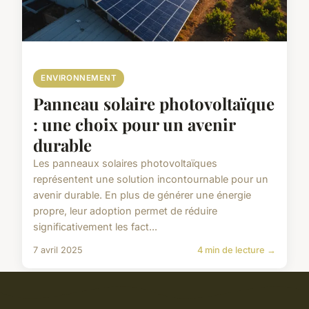
ENVIRONNEMENT
Panneau solaire photovoltaïque
: une choix pour un avenir
durable
Les panneaux solaires photovoltaïques
représentent une solution incontournable pour un
avenir durable. En plus de générer une énergie
propre, leur adoption permet de réduire
significativement les fact...
7 avril 2025
4 min de lecture →