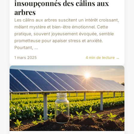
insoupçonnés des câlins aux
arbres
Les câlins aux arbres suscitent un intérêt croissant,
mêlant mystère et bien-être émotionnel. Cette
pratique, souvent joyeusement évoquée, semble
prometteuse pour apaiser stress et anxiété.
Pourtant, ...
1 mars 2025
4 min de lecture →