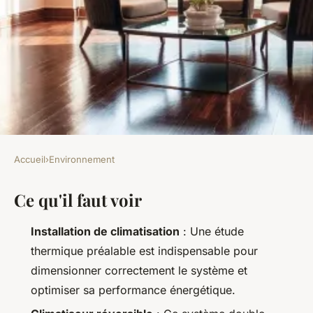
Accueil
›
Environnement
ENVIRONNEMENT
Ce qu'il faut voir
Top services de climatisation :
pourquoi choisir prestige
Installation de climatisation
: Une étude
clima ?
thermique préalable est indispensable pour
dimensionner correctement le système et
Joséphine
•
10/03/2026 17:31
•
10 min de lecture
optimiser sa performance énergétique.