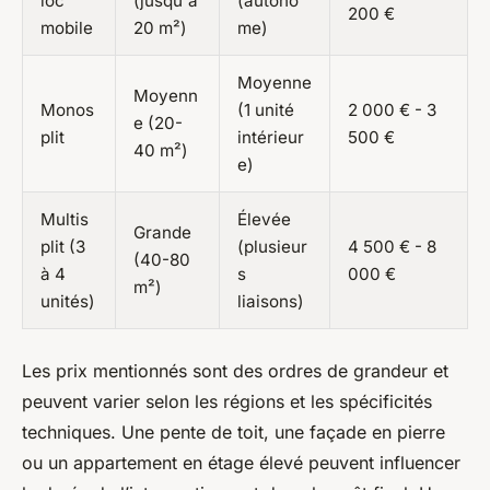
loc
(jusqu'à
(autono
200 €
mobile
20 m²)
me)
Moyenne
Moyenn
Monos
(1 unité
2 000 € - 3
e (20-
plit
intérieur
500 €
40 m²)
e)
Multis
Élevée
Grande
plit (3
(plusieur
4 500 € - 8
(40-80
à 4
s
000 €
m²)
unités)
liaisons)
Les prix mentionnés sont des ordres de grandeur et
peuvent varier selon les régions et les spécificités
techniques. Une pente de toit, une façade en pierre
ou un appartement en étage élevé peuvent influencer