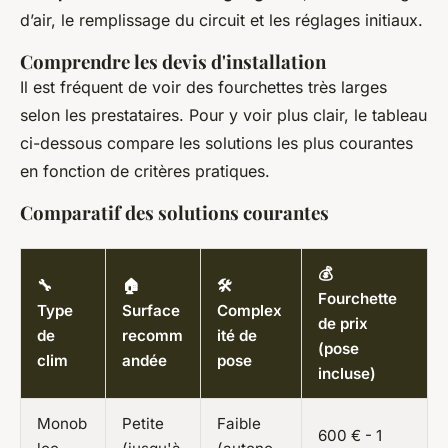
d’air, le remplissage du circuit et les réglages initiaux.
Comprendre les devis d'installation
Il est fréquent de voir des fourchettes très larges
selon les prestataires. Pour y voir plus clair, le tableau
ci-dessous compare les solutions les plus courantes
en fonction de critères pratiques.
Comparatif des solutions courantes
💰
🔧
🏠
🛠️
Fourchette
Type
Surface
Complex
de prix
de
recomm
ité de
(pose
clim
andée
pose
incluse)
Monob
Petite
Faible
600 € - 1