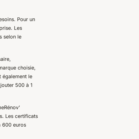
esoins. Pour un
prise. Les
s selon le
aire,
 marque choisie,
nt également le
jouter 500 à 1
imeRénov'
. Les certificats
à 600 euros