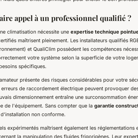
ire appel à un professionnel qualifié ?
'une climatisation nécessite une
expertise technique pointu
ertifiés maîtrisent pleinement. Les installateurs qualifiés R
ironnement) et QualiClim possèdent les compétences néces
rrectement votre système selon la superficie de votre loge
 besoins spécifiques.
 amateur présente des risques considérables pour votre sécu
s erreurs de raccordement électrique peuvent provoquer des 
uvais dimensionnement entraîne une surconsommation éner
e de l'équipement. Sans compter que la
garantie construc
d'installation non conforme.
els expérimentés maîtrisent également les réglementations e
rnant la manipulation des fluides frigorigènes. Leur exper