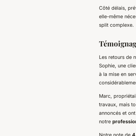
Côté délais, pré
elle-même néces
split complexe.
Témoignage
Les retours de 
Sophie, une clie
à la mise en ser
considérablement
Marc, propriéta
travaux, mais to
annoncés et ont
notre
professio
Notre note de
4