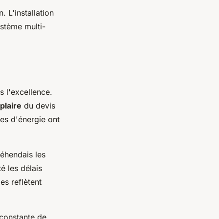
. L'installation
stème multi-
 l'excellence.
laire
du devis
res d'énergie ont
réhendais les
é les délais
es reflètent
é constante de