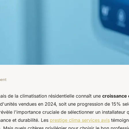
ment
tisation : les avis
is de la climatisation résidentielle connaît une
croissance 
n d'unités vendues en 2024, soit une progression de 15% se
ervices
évèle l'importance cruciale de sélectionner un installateur q
ance et durabilité. Les
prestige clima services avis
témoigne
. Mais quels critères privilégier pour choisir le bon professi