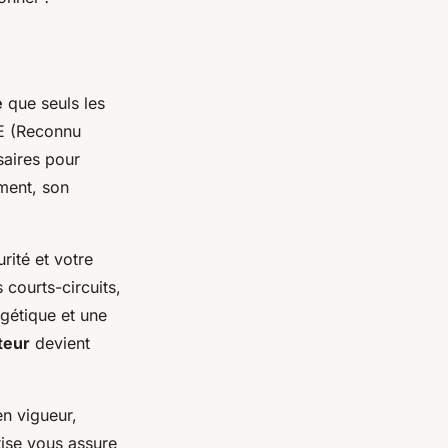
e
que seuls les
GE (Reconnu
saires pour
ment, son
rité et votre
courts-circuits,
gétique et une
teur
devient
n vigueur,
tise vous assure