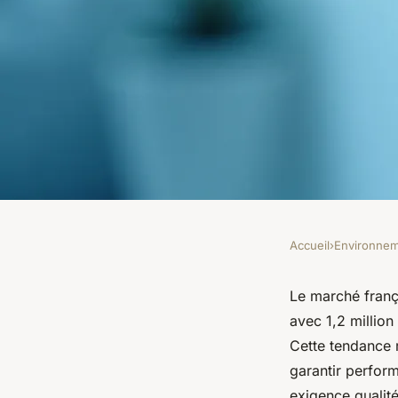
Accueil
›
Environne
ENVIRONNEMENT
Installation de clima
Le marché frança
avec 1,2 millio
sur prestige clima s
Cette tendance r
garantir perform
exigence qualité