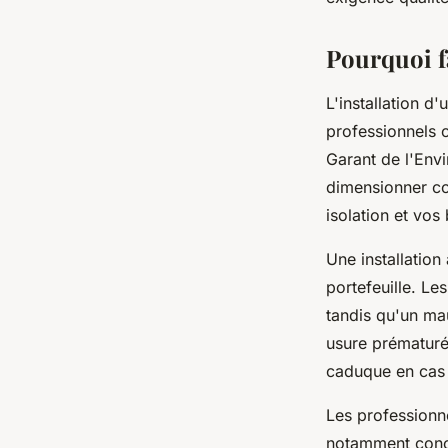
Axel
•
27 février 2026
•
7 min de lecture
Pourquoi fa
L'installation d
professionnels c
Garant de l'Env
dimensionner co
isolation et vos
Une installation
portefeuille. Le
tandis qu'un ma
usure prématuré
caduque en cas 
Les professionn
notamment conce