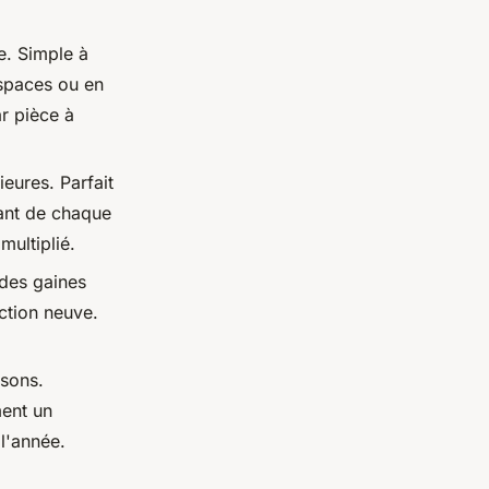
e. Simple à
espaces ou en
r pièce à
ieures. Parfait
dant de chaque
multiplié.
 des gaines
uction neuve.
isons.
ment un
 l'année.