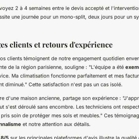
voyez 2 à 4 semaines entre le devis accepté et l'intervention
site une journée pour un mono-split, deux jours pour un sy
s clients et retours d'expérience
nos clients témoignent de notre engagement quotidien envers
nte de la région parisienne, souligne : "L'équipe a été
exemp
vice. Ma climatisation fonctionne parfaitement et mes factu
 diminué." Cette satisfaction n'est pas un cas isolé.
ire d'une maison ancienne, partage son expérience : "J'app
ut s'est déroulé sans encombre. Les techniciens ont respect
 pris soin de protéger mes sols et meubles." Ces témoignag
nnalisme
et notre attention aux détails.
,8/5
sur les principales plateformes d'avis illustre la qualit