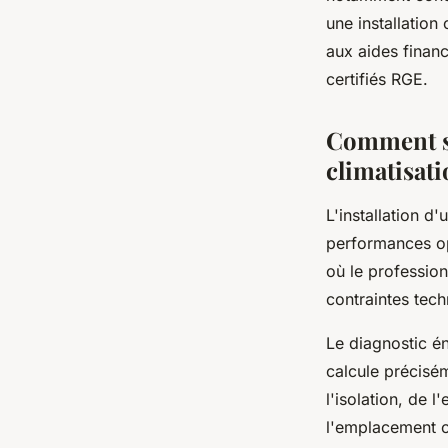
une installation
aux aides finan
certifiés RGE.
Comment se
climatisati
L'installation d
performances op
où le profession
contraintes tec
Le diagnostic é
calcule précisé
l'isolation, de 
l'emplacement op