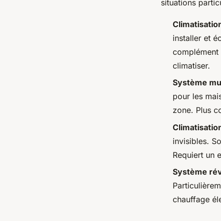
situations partic
Climatisatio
installer et 
complément d
climatiser.
Système mult
pour les mai
zone. Plus co
Climatisatio
invisibles. S
Requiert un e
Système rév
Particulière
chauffage éle