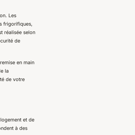
ion. Les
 frigorifiques,
t réalisée selon
écurité de
 remise en main
de la
té de votre
 logement et de
ondent à des