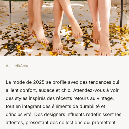
Accueil
›
Actu
ACTU
Mode 2025 : tendances, styles
La mode de 2025 se profile avec des tendances qui
allient confort, audace et chic. Attendez-vous à voir
et bien-être à découvrir
des styles inspirés des récents retours au vintage,
tout en intégrant des éléments de durabilité et
Axel
•
10 avril 2025
•
3 min de lecture
d'inclusivité. Des designers influents redéfinissent les
attentes, présentant des collections qui promettent