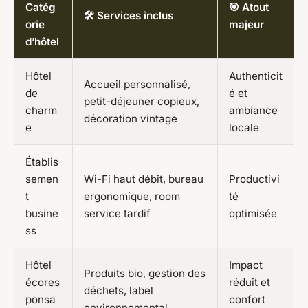
Catég
🎯 Atout
🛠️ Services inclus
orie
majeur
d’hôtel
Hôtel
Authenticit
Accueil personnalisé,
de
é et
petit-déjeuner copieux,
charm
ambiance
décoration vintage
e
locale
Établis
semen
Wi-Fi haut débit, bureau
Productivi
t
ergonomique, room
té
busine
service tardif
optimisée
ss
Hôtel
Impact
Produits bio, gestion des
écores
réduit et
déchets, label
ponsa
confort
environnemental