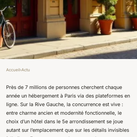
Accueil
›
Actu
ACTU
Hotel Paris 5 : les meilleurs
Près de 7 millions de personnes cherchent chaque
année un hébergement à Paris via des plateformes en
séjours dans le quartier latin
ligne. Sur la Rive Gauche, la concurrence est vive :
entre charme ancien et modernité fonctionnelle, le
Gordon
•
08/05/2026 09:15
•
11 min de lecture
choix d’un hôtel dans le 5e arrondissement se joue
autant sur l’emplacement que sur les détails invisibles