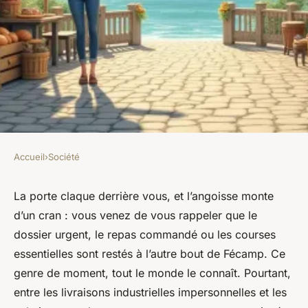
Accueil
›
Société
SOCIÉTÉ
Optimiser votre expérience de
La porte claque derrière vous, et l’angoisse monte
d’un cran : vous venez de vous rappeler que le
livraison près de Fécamp
dossier urgent, le repas commandé ou les courses
essentielles sont restés à l’autre bout de Fécamp. Ce
Orion
•
10/05/2026 15:23
•
8 min de lecture
genre de moment, tout le monde le connaît. Pourtant,
entre les livraisons industrielles impersonnelles et les