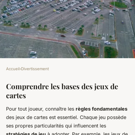
Accueil
›
Divertissement
DIVERTISSEMENT
Comprendre les bases des jeux de
Les trucs et astuces pour
cartes
gagner aux jeux de cartes
Pour tout joueur, connaître les
règles fondamentales
Axel
•
20 décembre 2024
•
5 min de lecture
des jeux de cartes est essentiel. Chaque jeu possède
ses propres particularités qui influencent les
stratégies de jeu
à adopter. Par exemple, les jeux de