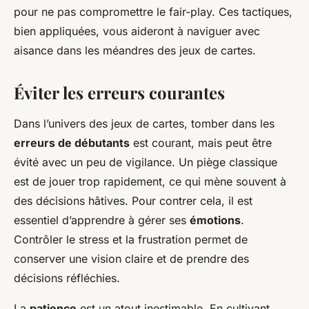
pour ne pas compromettre le fair-play. Ces tactiques,
bien appliquées, vous aideront à naviguer avec
aisance dans les méandres des jeux de cartes.
Éviter les erreurs courantes
Dans l’univers des jeux de cartes, tomber dans les
erreurs de débutants
est courant, mais peut être
évité avec un peu de vigilance. Un piège classique
est de jouer trop rapidement, ce qui mène souvent à
des décisions hâtives. Pour contrer cela, il est
essentiel d’apprendre à gérer ses
émotions
.
Contrôler le stress et la frustration permet de
conserver une vision claire et de prendre des
décisions réfléchies.
La
patience
est un atout inestimable. En cultivant