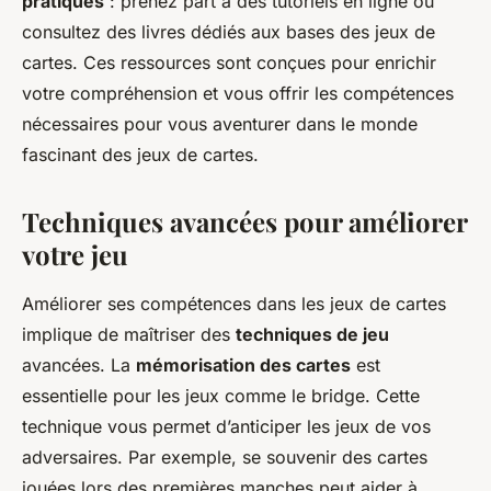
pratiques
: prenez part à des tutoriels en ligne ou
consultez des livres dédiés aux bases des jeux de
cartes. Ces ressources sont conçues pour enrichir
votre compréhension et vous offrir les compétences
nécessaires pour vous aventurer dans le monde
fascinant des jeux de cartes.
Techniques avancées pour améliorer
votre jeu
Améliorer ses compétences dans les jeux de cartes
implique de maîtriser des
techniques de jeu
avancées. La
mémorisation des cartes
est
essentielle pour les jeux comme le bridge. Cette
technique vous permet d’anticiper les jeux de vos
adversaires. Par exemple, se souvenir des cartes
jouées lors des premières manches peut aider à