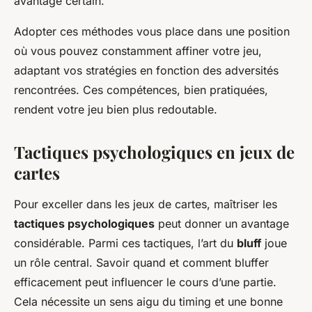
avantage certain.
Adopter ces méthodes vous place dans une position
où vous pouvez constamment affiner votre jeu,
adaptant vos stratégies en fonction des adversités
rencontrées. Ces compétences, bien pratiquées,
rendent votre jeu bien plus redoutable.
Tactiques psychologiques en jeux de
cartes
Pour exceller dans les jeux de cartes, maîtriser les
tactiques psychologiques
peut donner un avantage
considérable. Parmi ces tactiques, l’art du
bluff
joue
un rôle central. Savoir quand et comment bluffer
efficacement peut influencer le cours d’une partie.
Cela nécessite un sens aigu du timing et une bonne