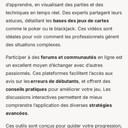
d’apprendre, en visualisant des parties et des
techniques en temps réel. Des experts partagent leurs
astuces, détaillant les
bases des jeux de cartes
comme le poker ou le blackjack. Ces vidéos sont
idéales pour voir comment les professionnels gèrent
des situations complexes.
Participer à des
forums et communautés
en ligne est
un excellent moyen d’échanger avec d’autres
passionnés. Ces plateformes facilitent l’accès aux
avis sur les
erreurs de débutants
, et offrent des
conseils pratiques
pour améliorer votre jeu. Les
discussions interactives permettent de mieux
comprendre l’application des diverses
stratégies
avancées
.
Ces outils sont conçus pour guider votre progression,